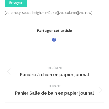
[vc_empty_space height= »40px »][/vc_column][/vc_row]
Partager cet article
Partager
sur
Facebook
Navigation
PRÉCÉDENT
de
Onglet
Panière à chien en papier journal
précédent
commentaire
SUIVANT
Projets
Panier Salle de bain en papier journal
similaires