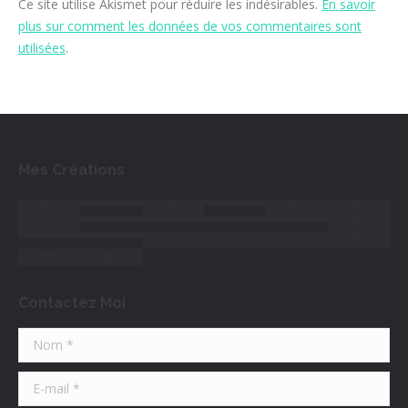
Ce site utilise Akismet pour réduire les indésirables.
En savoir
plus sur comment les données de vos commentaires sont
utilisées
.
Mes Créations
Contactez Moi
Nom *
E-mail *