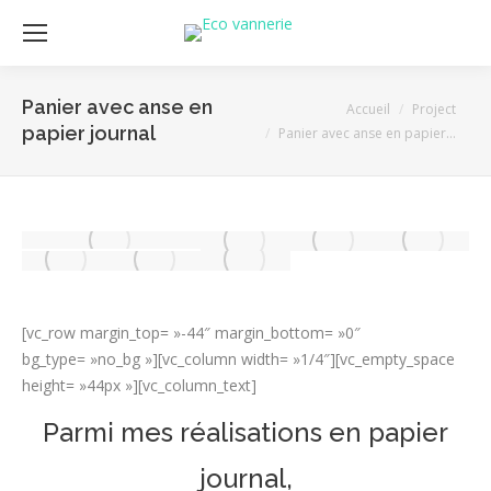
Panier avec anse en
Vous êtes ici :
Accueil
Project
papier journal
Panier avec anse en papier…
[vc_row margin_top= »-44″ margin_bottom= »0″
bg_type= »no_bg »][vc_column width= »1/4″][vc_empty_space
height= »44px »][vc_column_text]
Parmi mes réalisations en papier
journal,