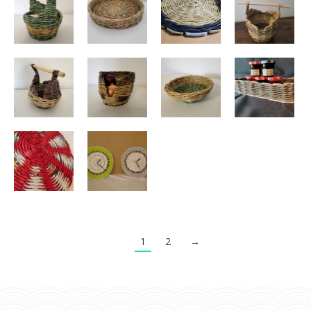
1
2
→