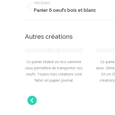
PRÉCÉDENT
de
Onglet
Panier 6 oeufs bois et blanc
précédent
commentaire
Autres créations
aturelle
Ce panier réalisé en eco vannerie
Ce panie
ns une
vous permettra de transporter vos
anse. Dime
 cm
oeufs. Toutes mes créations sont
33 cm D
 Toutes
faites en papier journal.
créations
s en