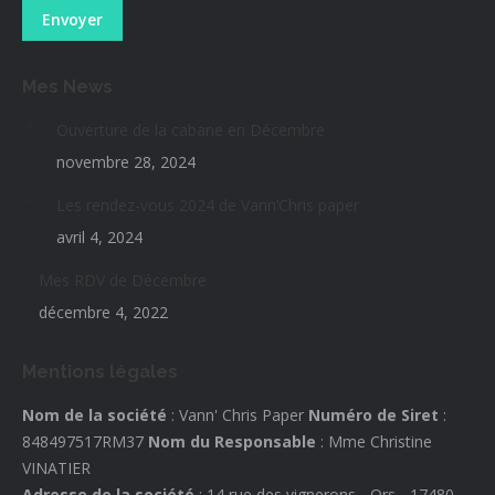
Envoyer
Mes News
Ouverture de la cabane en Décembre
novembre 28, 2024
Les rendez-vous 2024 de Vann’Chris paper
avril 4, 2024
Mes RDV de Décembre
décembre 4, 2022
Mentions légales
Nom de la société
: Vann' Chris Paper
Numéro de Siret
:
848497517RM37
Nom du Responsable
: Mme Christine
VINATIER
Adresse de la société
: 14 rue des vignerons - Ors - 17480