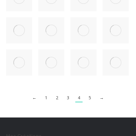
←
1
2
3
4
5
→